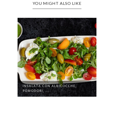
YOU MIGHT ALSO LIKE
INSALATA CON ALBICOCCHE,
FLAN
POMODORI, ...
MOZZ