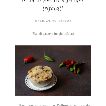
trifolati
BY GIOVANNA - 28.11.24
Flan di patate e funghi trifolati
I flan portano sempre l'allegria in tavola,