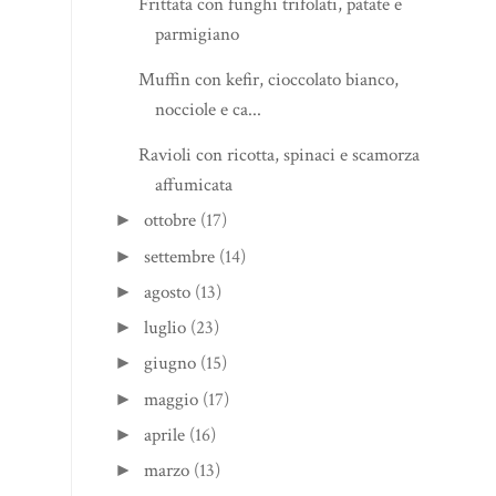
Frittata con funghi trifolati, patate e
parmigiano
Muffin con kefir, cioccolato bianco,
nocciole e ca...
Ravioli con ricotta, spinaci e scamorza
affumicata
ottobre
(17)
►
settembre
(14)
►
agosto
(13)
►
luglio
(23)
►
giugno
(15)
►
maggio
(17)
►
aprile
(16)
►
marzo
(13)
►