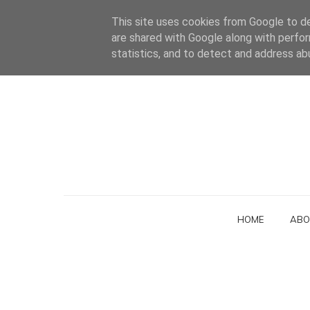
This site uses cookies from Google to del
are shared with Google along with perfor
statistics, and to detect and address ab
HOME
ABO