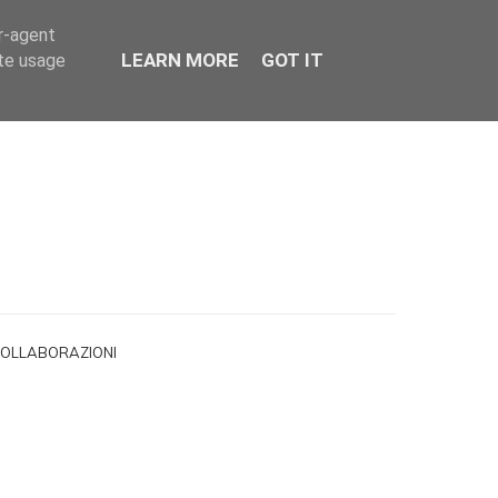
er-agent
LEARN MORE
GOT IT
ate usage
OLLABORAZIONI