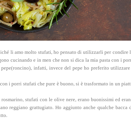
iché li amo molto stufati, ho pensato di utilizzarli per condire 
gono cucinando e in men che non si dica la mia pasta con i por
pepe(roncino), infatti, invece del pepe ho preferito utilizzare
on i porri stufati che pure è buono, si è trasformato in un piat
 il rosmarino, stufati con le olive nere, erano buonissimi ed era
iano reggiano grattugiato. Ho aggiunto anche qualche bacca 
tto.