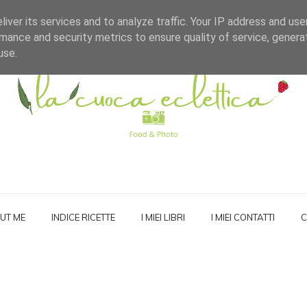
iver its services and to analyze traffic. Your IP address and us
mance and security metrics to ensure quality of service, gener
use.
UT ME
INDICE RICETTE
I MIEI LIBRI
I MIEI CONTATTI
C