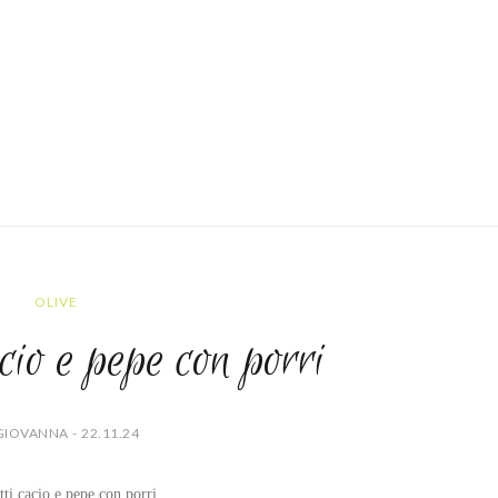
OLIVE
cio e pepe con porri
GIOVANNA - 22.11.24
ti cacio e pepe con porri