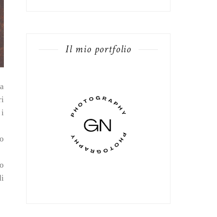
Il mio portfolio
la
ri
 i
to
no
di