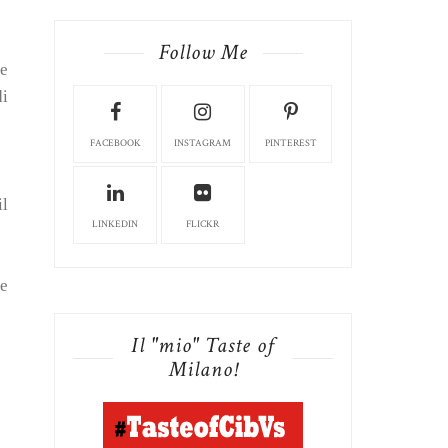
Follow Me
 e
di
FACEBOOK
INSTAGRAM
PINTEREST
il
LINKEDIN
FLICKR
te
Il "mio" Taste of
Milano!