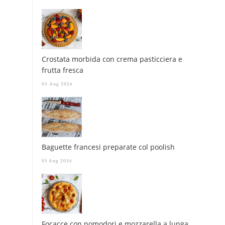
Crostata morbida con crema pasticciera e
frutta fresca
05 Aug 2026
Baguette francesi preparate col poolish
03 Aug 2026
Focacce con pomodori e mozzarella a lunga