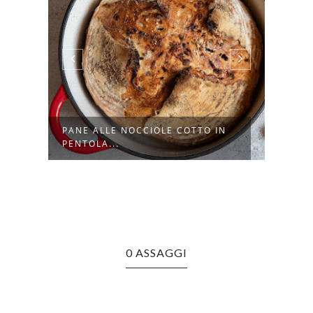
TE
PANE ALLE NOCCIOLE COTTO IN
PAGN
PENTOLA...
PREP
0 ASSAGGI