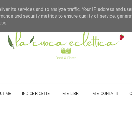
iver its services and to analyze traffic. Your IP address and us
mance and security metrics to ensure quality of service, gener
use.
UT ME
INDICE RICETTE
I MIEI LIBRI
I MIEI CONTATTI
C