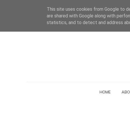
This site uses cookies from Google to del
are shared with Google along with perfor
statistics, and to detect and address ab
HOME
ABO