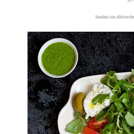
BY 
Insalata con albicocch