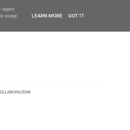
er-agent
LEARN MORE
GOT IT
ate usage
OLLABORAZIONI