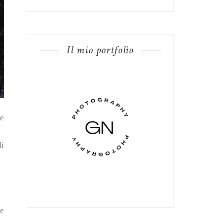
Il mio portfolio
he
di
he