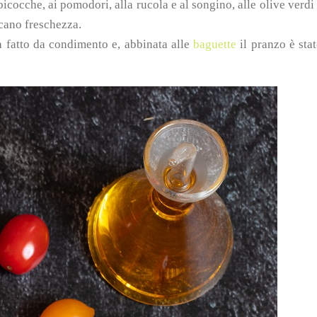
bicocche, ai pomodori, alla rucola e al songino, alle olive verdi
ocano freschezza.
a fatto da condimento e, abbinata alle
baguette
il pranzo è sta