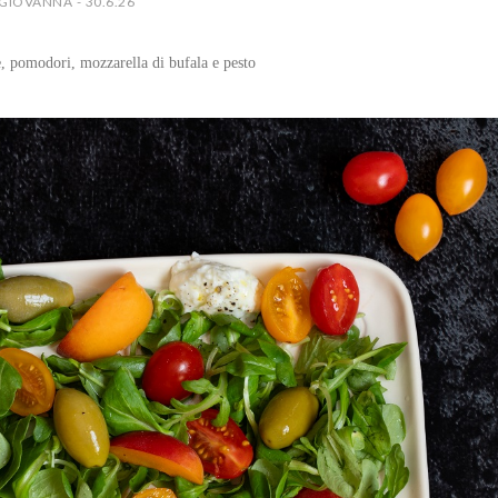
GIOVANNA - 30.6.26
e, pomodori, mozzarella di bufala e pesto