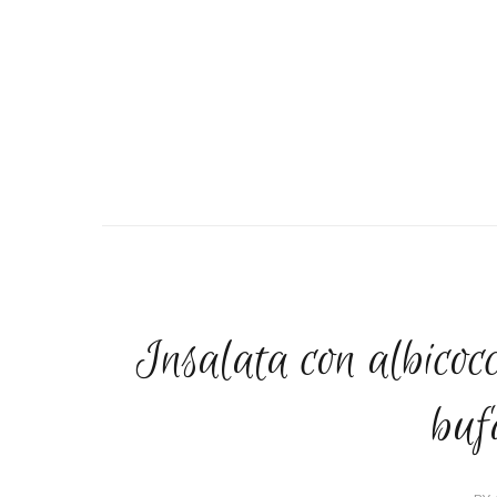
Insalata con albicoc
buf