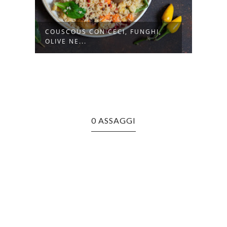
COUSCOUS CON CECI, FUNGHI,
CAVO
OLIVE NE...
STUF
0 ASSAGGI