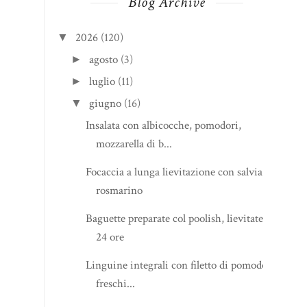
Blog Archive
2026
(120)
▼
agosto
(3)
►
luglio
(11)
►
giugno
(16)
▼
Insalata con albicocche, pomodori,
mozzarella di b...
Focaccia a lunga lievitazione con salvia e
rosmarino
Baguette preparate col poolish, lievitate
24 ore
Linguine integrali con filetto di pomodori
freschi...