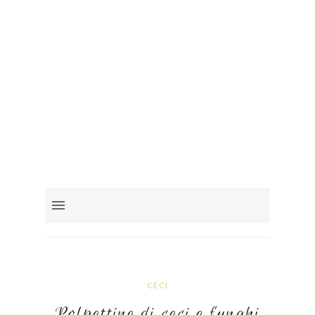
CECI
Polpettine di ceci e funghi