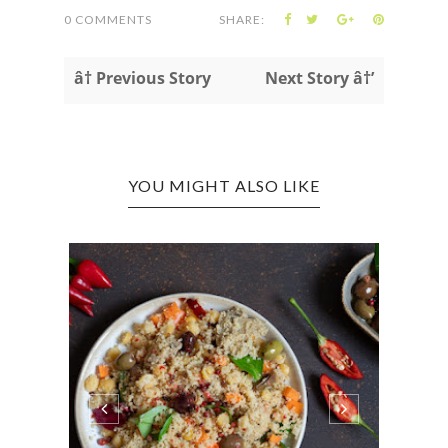
0 COMMENTS
SHARE:
â† Previous Story
Next Story â†’
YOU MIGHT ALSO LIKE