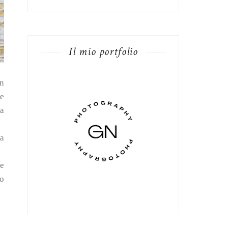
Il mio portfolio
on
re
la
la
me
to