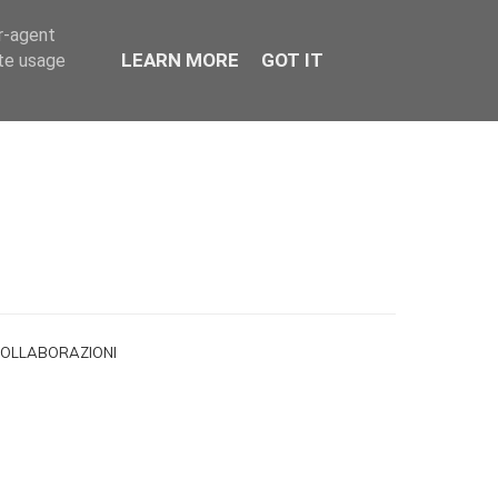
er-agent
LEARN MORE
GOT IT
ate usage
OLLABORAZIONI