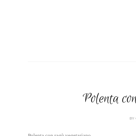
Polenta co
BY 
Polenta con ragù vegetariano