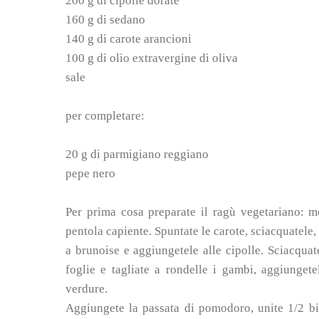
200 g di cipolle dorate
160 g di sedano
140 g di carote arancioni
100 g di olio extravergine di oliva
sale
per completare:
20 g di parmigiano reggiano
pepe nero
Per prima cosa preparate il ragù vegetariano: mon
pentola capiente. Spuntate le carote, sciacquatele,
a brunoise e aggiungetele alle cipolle. Sciacquat
foglie e tagliate a rondelle i gambi, aggiungete
verdure.
Aggiungete la passata di pomodoro, unite 1/2 bic