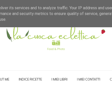
iver its services and to analyze traffic. Your IP address and us
mance and security metrics to ensure quality of service, gener
use.
UT ME
INDICE RICETTE
I MIEI LIBRI
I MIEI CONTATTI
C