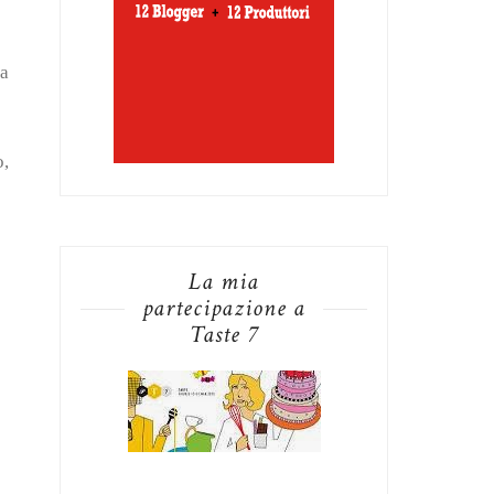
ia
o,
La mia
partecipazione a
Taste 7