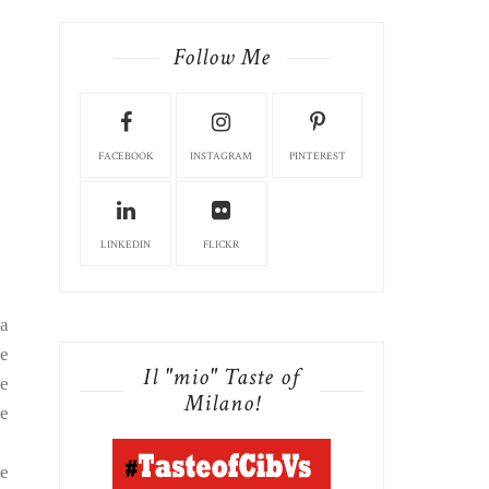
Follow Me
FACEBOOK
INSTAGRAM
PINTEREST
LINKEDIN
FLICKR
na
le
Il "mio" Taste of
le
Milano!
le
te