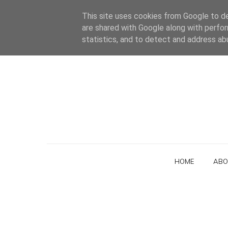
This site uses cookies from Google to del
are shared with Google along with perfor
statistics, and to detect and address ab
HOME
ABO