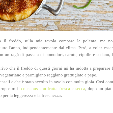
iva il freddo, sulla mia tavola compare la polenta, ma n
tutto l'anno, indipendentemente dal clima.
Però, a voler esse
on un ragù di passata di pomodori, carote, cipolle e sedano, 
crivo che il freddo di questi giorni mi ha indotta a preparare 
 vegetariano e parmigiano reggiano grattugiato e pepe.
nsali e che è stato accolto in tavola con molta gioia. Così co
proposto: il
couscous con frutta fresca e secca
, dopo un piat
o per la leggerezza e la freschezza.